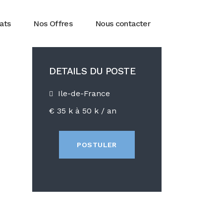
Pierre Scerbac
Chargé d’affaires étanchéité
marchés à bons de
ats
Nos Offres
Nous contacter
commandes H/F
DETAILS DU POSTE
Ile-de-France
€ 35 k à 50 k
/ an
POSTULER